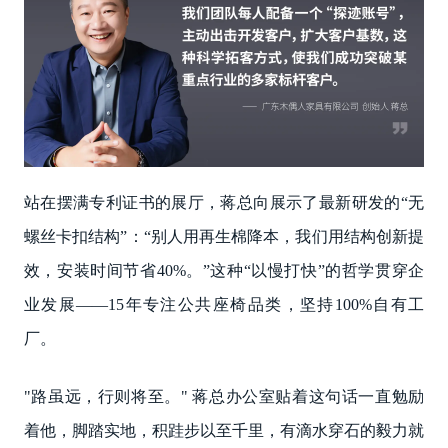
站在摆满专利证书的展厅，蒋总向展示了最新研发的“无
螺丝卡扣结构”：“别人用再生棉降本，我们用结构创新提
效，安装时间节省40%。”这种“以慢打快”的哲学贯穿企
业发展——15年专注公共座椅品类，坚持100%自有工
厂。
"路虽远，行则将至。" 蒋总办公室贴着这句话一直勉励
着他，脚踏实地，积跬步以至千里，有滴水穿石的毅力就