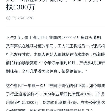
揽1300万
2025/03/28
下午3点，佛山高明区工业园的28,000㎡厂房灯火通明。
叉车穿梭在堆满货柜的车间，工人们正将最后一批课桌椅
打包发往甘肃。木偶人创始人蒋总站在流水线旁，指着眼
前忙碌的场景笑道：“今年订单排到10月，产线从4月加班
到现在，全年几乎没怎么休息，都是轮轴转。”
这个曾因“一年搬一次厂”被同行调侃的创业者，如今却成
了行业逆袭的样本：2024年业绩同比暴涨48.6%，1个月
用探迹打出1300万，签约转化率提升3倍。在办公家具这
个传统赛道，他如何用探迹AI营销撕开增长裂口？