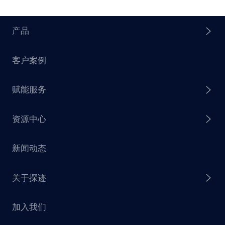
产品
客户案例
探迹 AI Agent
赋能服务
探迹 AI 拓客
资源中心
探迹 AI 集客
芒种行动
新闻动态
探迹 AI 触达
赋能计划
销售干货
关于探迹
探迹 AI CRM
探迹大数据研究院
加入我们
企业介绍