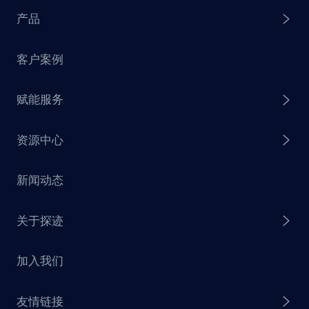
产品
客户案例
探迹 AI Agent
赋能服务
探迹 AI 拓客
资源中心
探迹 AI 集客
芒种行动
新闻动态
探迹 AI 触达
赋能计划
销售干货
关于探迹
探迹 AI CRM
探迹大数据研究院
加入我们
企业介绍
友情链接