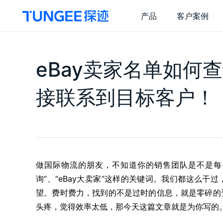
产品
客户案例
探迹 AI 销售云
关
eBay卖家名单如何
销售干
企
精选干货
接联系到目标客户！
探迹 AI 拓客
探
技
全量客户
一
精准拓客
智
商机推送
营
做国际物流的朋友，不知道你的销售团队是不是每天
风险监测
智
询”、“eBay大卖家”这样的关键词。我们都这么
集
望。费时费力，找到的不是过时的信息，就是零碎的
头疼，觉得效率太低，那今天这篇文章就是为你写的