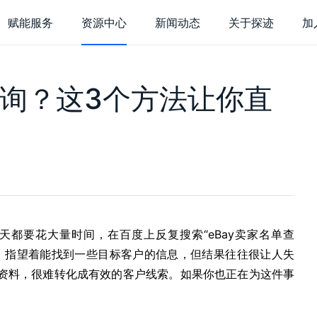
赋能服务
资源中心
新闻动态
关于探迹
加
于探迹
查询？这3个方法让你直
货
探迹大数据研
业介绍
企业荣誉
，持续充电
行业研究，深度解
迹 AI 集客
探迹 AI 触达
探迹
术实力
联系我们
站接待
呼叫中心
客
能客服
智能分析
销
销表单
短信营销
在
都要花大量时间，在百度上反复搜索“eBay卖家名单查
能名片
邮件营销
电
干过，指望着能找到一些目标客户的信息，但结果往往很让人失
客企微
商情洞察
电
资料，很难转化成有效的客户线索。如果你也正在为这件事
广告营销
智
。