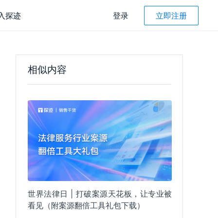
入探迹
登录
立即注册
探迹 AI Agent
产品咨询
400-022-8662
相似内容
究院
售后服务咨询
读
 AI CRM
拓客 Agent
400-022-8662 转3
资管理
人才引进
智能筛选
售管理
recruitment@tungee.com
线收款
智能话术
子合同
子发票
智能总结
世界法律日 | 打破案源天花板，让专业被
能评级
微信扫码咨询
探迹公众号
看见（附案源翻倍工具礼包下载）