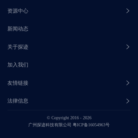
资源中心
探迹 AI 集客
芒种行动
新闻动态
探迹 AI 触达
赋能计划
销售干货
关于探迹
探迹 AI CRM
探迹大数据研究院
加入我们
企业介绍
友情链接
联系我们
法律信息
业务动态
© Copyright 2016 -
2026
法律声明
广州探迹科技有限公司 粤ICP备16054963号