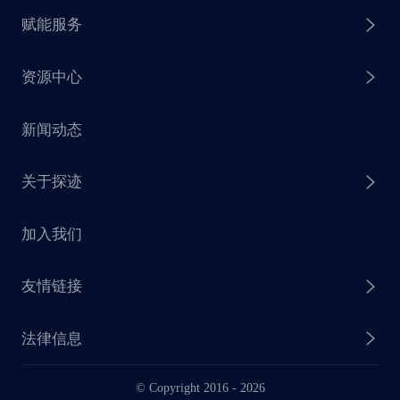
赋能服务
探迹 AI 拓客
资源中心
探迹 AI 集客
芒种行动
新闻动态
探迹 AI 触达
赋能计划
销售干货
关于探迹
探迹 AI CRM
探迹大数据研究院
加入我们
企业介绍
友情链接
联系我们
法律信息
业务动态
© Copyright 2016 -
2026