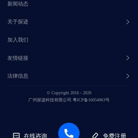
新闻动态
探迹 AI 触达
赋能计划
销售干货
关于探迹
探迹 AI CRM
探迹大数据研究院
加入我们
企业介绍
友情链接
联系我们
法律信息
业务动态
© Copyright 2016 -
2026
法律声明
广州探迹科技有限公司 粤ICP备16054963号
服务协议
在线咨询
免费注册