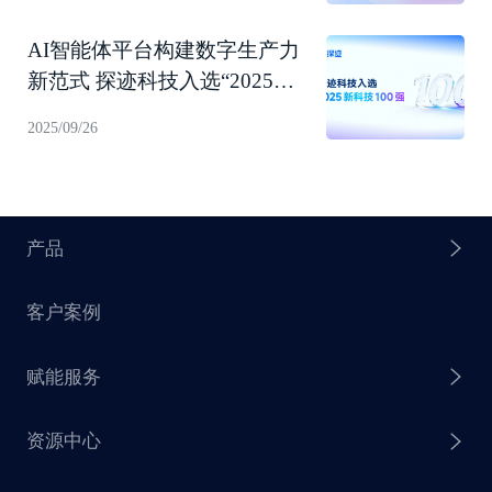
AI智能体平台构建数字生产力
新范式 探迹科技入选“2025新
科技100强”！
2025/09/26
产品
客户案例
探迹 AI Agent
赋能服务
探迹 AI 拓客
资源中心
探迹 AI 集客
芒种行动