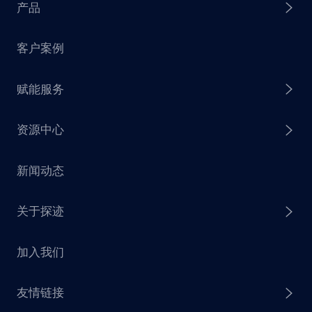
产品
客户案例
探迹 AI Agent
赋能服务
探迹 AI 拓客
资源中心
探迹 AI 集客
芒种行动
新闻动态
探迹 AI 触达
赋能计划
销售干货
关于探迹
探迹 AI CRM
探迹大数据研究院
加入我们
企业介绍
友情链接
联系我们