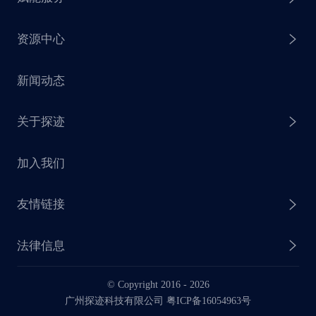
探迹 AI 拓客
资源中心
探迹 AI 集客
芒种行动
新闻动态
探迹 AI 触达
赋能计划
销售干货
关于探迹
探迹 AI CRM
探迹大数据研究院
加入我们
企业介绍
友情链接
联系我们
法律信息
业务动态
© Copyright 2016 -
2026
法律声明
广州探迹科技有限公司 粤ICP备16054963号