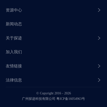
资源中心
探迹 AI 集客
芒种行动
新闻动态
探迹 AI 触达
赋能计划
销售干货
关于探迹
探迹 AI CRM
探迹大数据研究院
加入我们
企业介绍
友情链接
联系我们
法律信息
业务动态
© Copyright 2016 -
2026
法律声明
广州探迹科技有限公司 粤ICP备16054963号