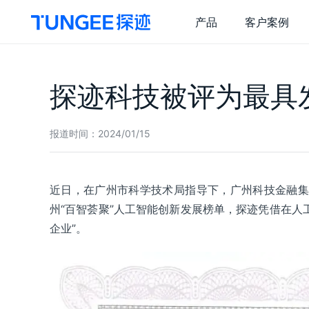
产品
客户案例
探迹 AI 销售云
关
探迹科技被评为最具
销售干
企
精选干货
探迹 AI 拓客
探
报道时间：
2024/01/15
技
全量客户
一
精准拓客
智
近日，在广州市科学技术局指导下，广州科技金融集
商机推送
营
州“百智荟聚”人工智能创新发展榜单，探迹凭借在人
企业”。
风险监测
智
集