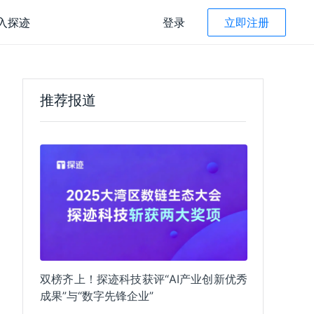
入探迹
登录
立即注册
探迹 AI Agent
产品咨询
400-022-8662
推荐报道
究院
售后服务咨询
读
 AI CRM
拓客 Agent
400-022-8662 转3
资管理
人才引进
智能筛选
售管理
recruitment@tungee.com
线收款
智能话术
子合同
子发票
智能总结
双榜齐上！探迹科技获评“AI产业创新优秀
能评级
微信扫码咨询
探迹公众号
成果”与“数字先锋企业”