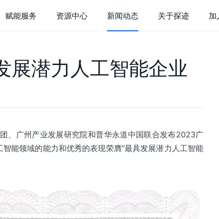
赋能服务
资源中心
新闻动态
关于探迹
加
于探迹
发展潜力人工智能企业
货
探迹大数据研
业介绍
企业荣誉
，持续充电
行业研究，深度解
迹 AI 集客
探迹 AI 触达
探迹
术实力
联系我们
站接待
呼叫中心
客
能客服
智能分析
销
团、广州产业发展研究院和普华永道中国联合发布2023广
销表单
短信营销
在
工智能领域的能力和优秀的表现荣膺“最具发展潜力人工智能
能名片
邮件营销
电
客企微
商情洞察
电
广告营销
智