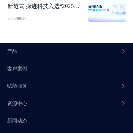
新范式 探迹科技入选“2025新
科技100强”！
2025/09/26
产品
客户案例
探迹 AI Agent
赋能服务
探迹 AI 拓客
资源中心
探迹 AI 集客
芒种行动
新闻动态
探迹 AI 触达
赋能计划
销售干货