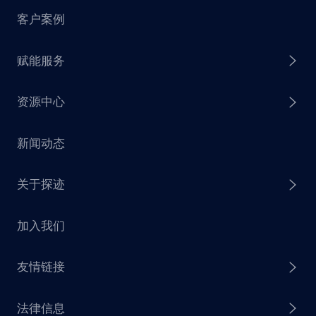
客户案例
探迹 AI Agent
赋能服务
探迹 AI 拓客
资源中心
探迹 AI 集客
芒种行动
新闻动态
探迹 AI 触达
赋能计划
销售干货
关于探迹
探迹 AI CRM
探迹大数据研究院
加入我们
企业介绍
友情链接
联系我们
法律信息