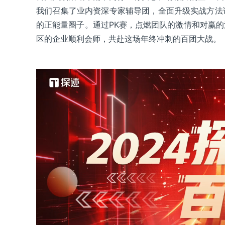
我们召集了业内资深专家辅导团，全面升级实战方法
的正能量圈子。通过PK赛，点燃团队的激情和对赢
探迹 APP
区的企业顺利会师，共赴这场年终冲刺的百团大战。
随时随地，轻松开展业务和高效管理团队