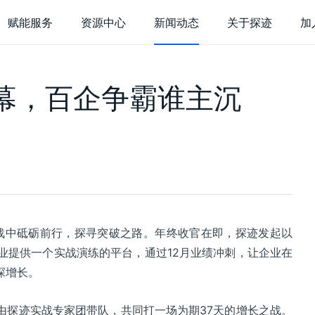
赋能服务
资源中心
新闻动态
关于探迹
加
于探迹
幕，百企争霸谁主沉
货
探迹大数据研
业介绍
企业荣誉
，持续充电
行业研究，深度解
迹 AI 集客
探迹 AI 触达
探迹
术实力
联系我们
站接待
呼叫中心
客
能客服
智能分析
销
销表单
短信营销
在
挑战中砥砺前行，探寻突破之路。年终收官在即，探迹发起以
能名片
邮件营销
电
企业提供一个实战演练的平台，通过12月业绩冲刺，让企业在
客企微
商情洞察
电
探增长。
广告营销
智
由探迹实战专家团带队，共同打一场为期37天的增长之战。