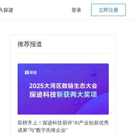
入探迹
登录
立即注册
探迹 AI Agent
产品咨询
400-022-8662
推荐报道
究院
售后服务咨询
读
 AI CRM
拓客 Agent
400-022-8662 转3
资管理
人才引进
智能筛选
售管理
recruitment@tungee.com
线收款
智能话术
子合同
子发票
智能总结
双榜齐上！探迹科技获评“AI产业创新优秀
能评级
微信扫码咨询
探迹公众号
成果”与“数字先锋企业”