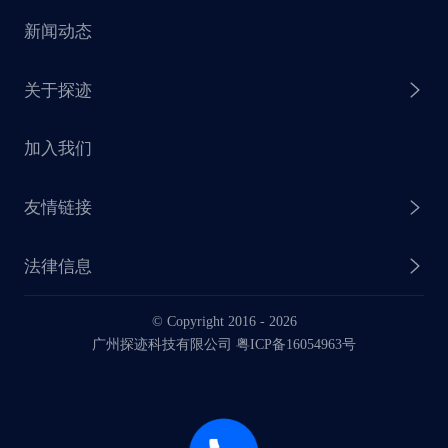
新闻动态
探迹 AI 触达
赋能计划
销售干货
关于探迹
探迹 AI CRM
探迹大数据研究院
加入我们
企业介绍
友情链接
联系我们
法律信息
业务动态
© Copyright 2016 -
2026
法律声明
广州探迹科技有限公司 粤ICP备16054963号
服务协议