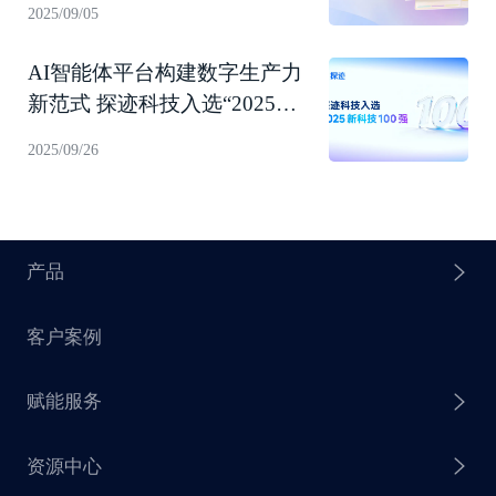
2025/09/05
AI智能体平台构建数字生产力
新范式 探迹科技入选“2025新
科技100强”！
2025/09/26
产品
客户案例
探迹 AI Agent
赋能服务
探迹 AI 拓客
资源中心
探迹 AI 集客
芒种行动