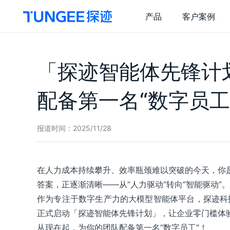
产品
客户案例
探迹 AI 销售云
关
「探迹智能体先锋计
销售干
企
精选干货
配备第一名“数字员工
探迹 AI 拓客
探
技
全量客户
一
报道时间：
2025/11/28
精准拓客
智
商机推送
营
在人力成本持续攀升、效率瓶颈难以突破的今天，你
风险监测
智
答案，正逐渐清晰——从“人力驱动”转向“智能驱动”。
集
作为专注于数字生产力的大模型智能体平台，探迹科
正式启动「探迹智能体先锋计划」，让企业零门槛体验
从现在起，为你的团队配备第一名“数字员工”！