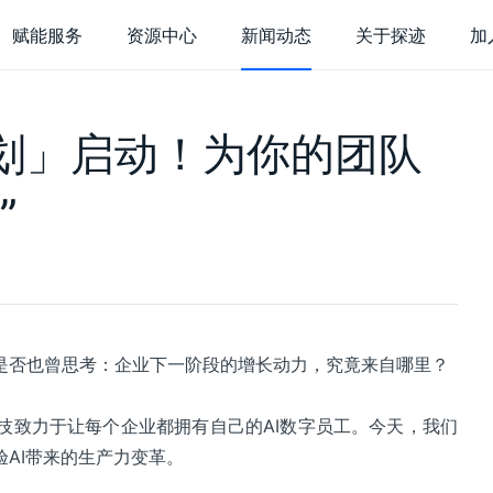
赋能服务
资源中心
新闻动态
关于探迹
加
于探迹
划」启动！为你的团队
货
探迹大数据研
业介绍
企业荣誉
，持续充电
行业研究，深度解
”
迹 AI 集客
探迹 AI 触达
探迹
术实力
联系我们
站接待
呼叫中心
客
能客服
智能分析
销
销表单
短信营销
在
是否也曾思考：企业下一阶段的增长动力，究竟来自哪里？
能名片
邮件营销
电
客企微
商情洞察
电
技致力于让每个企业都拥有自己的AI数字员工。今天，我们
广告营销
智
AI带来的生产力变革。