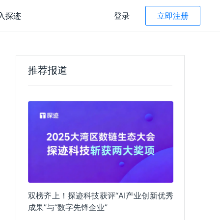
入探迹
登录
立即注册
探迹 AI Agent
产品咨询
400-022-8662
推荐报道
究院
售后服务咨询
读
 AI CRM
拓客 Agent
400-022-8662 转3
资管理
人才引进
智能筛选
售管理
recruitment@tungee.com
线收款
智能话术
子合同
子发票
智能总结
双榜齐上！探迹科技获评“AI产业创新优秀
能评级
微信扫码咨询
探迹公众号
成果”与“数字先锋企业”