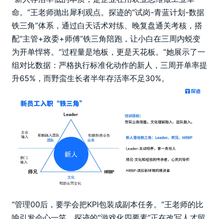
命。”王老师抛出犀利观点。探迹的“试岗-青蓝计划-数据
铁三角”体系，通过白天话术对练、晚复盘通关考核，搭
配“主管+政委+师傅”铁三角陪跑，让小白在三周内蜕变
为开单悍将。“过程量是地板，更是天花板。”她展示了一
组对比数据：严格执行标准化动作的新人，三周开单率提
升65%，而野蛮生长者半年存活率不足30%。
“管理00后，要学会把KPI包装成副本任务。”王老师的比
喻引发会心一笑。探迹的“游戏化四要素”正在改写人才留