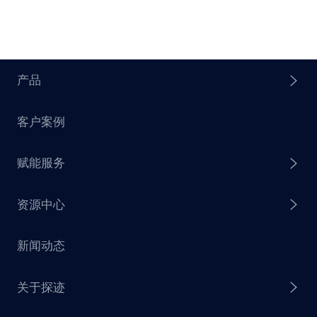
产品
客户案例
探迹 AI Agent
赋能服务
探迹 AI 拓客
资源中心
探迹 AI 集客
芒种行动
新闻动态
探迹 AI 触达
赋能计划
销售干货
关于探迹
探迹 AI CRM
探迹大数据研究院