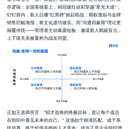
存逻辑：全国英雄宴上，销冠披红挂彩穿越“星光大道”；
钉钉群内，新人日播“红黑榜”掀起暗战；期权激励与金牌
销售巨幅海报，将文化虚功做实。而“沟通四象限”理论更
颠覆传统——管理者主动暴露短板，邀请新人戳破盲点，
上下级关系被重构为战友同盟。
正如王老师所言："招才选将的终极目标，是让每个成员
在组织中看见未来的自己。" 这场始于精准匹配、成于系
统培养、终于价值共鸣的人才革命，或许正是企业组织增