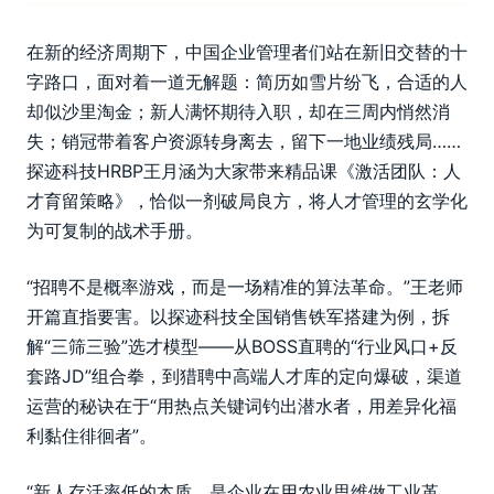
在新的经济周期下，中国企业管理者们站在新旧交替的十
字路口，面对着一道无解题：简历如雪片纷飞，合适的人
却似沙里淘金；新人满怀期待入职，却在三周内悄然消
失；销冠带着客户资源转身离去，留下一地业绩残局……
探迹科技HRBP王月涵为大家带来精品课《激活团队：人
才育留策略》，恰似一剂破局良方，将人才管理的玄学化
为可复制的战术手册。
“招聘不是概率游戏，而是一场精准的算法革命。”王老师
开篇直指要害。以探迹科技全国销售铁军搭建为例，拆
解“三筛三验”选才模型——从BOSS直聘的“行业风口+反
套路JD”组合拳，到猎聘中高端人才库的定向爆破，渠道
运营的秘诀在于“用热点关键词钓出潜水者，用差异化福
利黏住徘徊者”。
“新人存活率低的本质，是企业在用农业思维做工业革