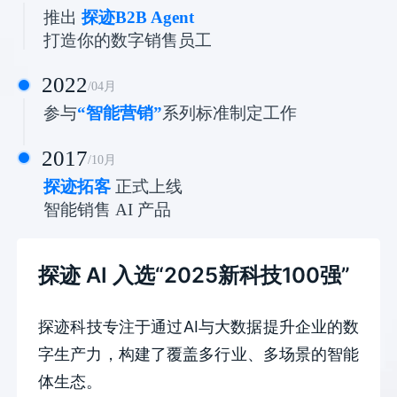
推出
探迹B2B Agent
打造你的数字销售员工
2022
/
04
月
参与
“智能营销”
系列标准制定工作
2017
/
10
月
探迹拓客
正式上线
智能销售 AI 产品
探迹 AI 入选“2025新科技100强”
B
户智
探迹科技专注于通过AI与大数据提升企业的数
线
智能
字生产力，构建了覆盖多行业、多场景的智能
配
体生态。
的