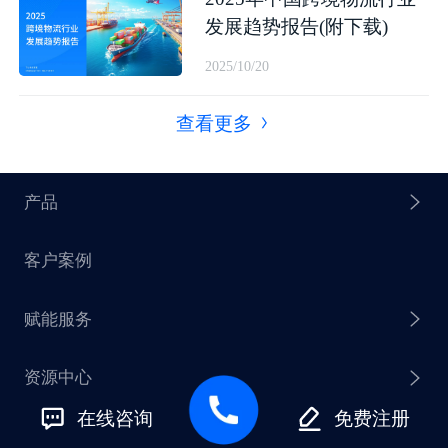
发展趋势报告(附下载)
2025/10/20
查看更多
产品
客户案例
探迹 AI Agent
赋能服务
探迹 AI 拓客
资源中心
探迹 AI 集客
芒种行动
在线咨询
免费注册
新闻动态