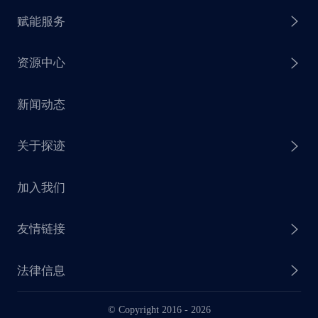
赋能服务
探迹 AI 拓客
资源中心
探迹 AI 集客
芒种行动
新闻动态
探迹 AI 触达
赋能计划
销售干货
关于探迹
探迹 AI CRM
探迹大数据研究院
加入我们
企业介绍
友情链接
联系我们
法律信息
业务动态
© Copyright 2016 -
2026