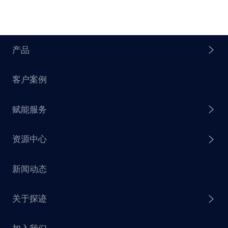
产品
客户案例
探迹 AI Agent
赋能服务
探迹 AI 拓客
资源中心
探迹 AI 集客
芒种行动
新闻动态
探迹 AI 触达
赋能计划
销售干货
关于探迹
探迹 AI CRM
探迹大数据研究院