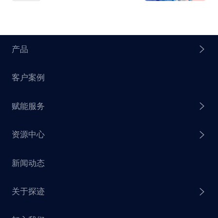
产品
客户案例
探迹 AI Agent
赋能服务
探迹 AI 拓客
资源中心
探迹 AI 集客
芒种行动
新闻动态
探迹 AI 触达
赋能计划
销售干货
关于探迹
探迹 AI CRM
探迹大数据研究院