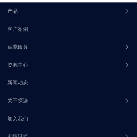
产品
客户案例
探迹 AI Agent
赋能服务
探迹 AI 拓客
资源中心
探迹 AI 集客
芒种行动
新闻动态
探迹 AI 触达
赋能计划
销售干货
关于探迹
探迹 AI CRM
探迹大数据研究院
加入我们
企业介绍
友情链接